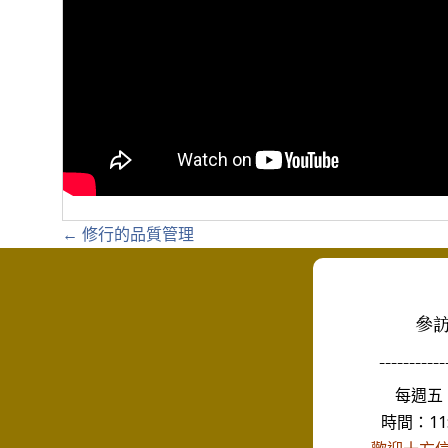
Posts
← 修行的品質管理
navigation
參
-----------
每週五
時間：11:0