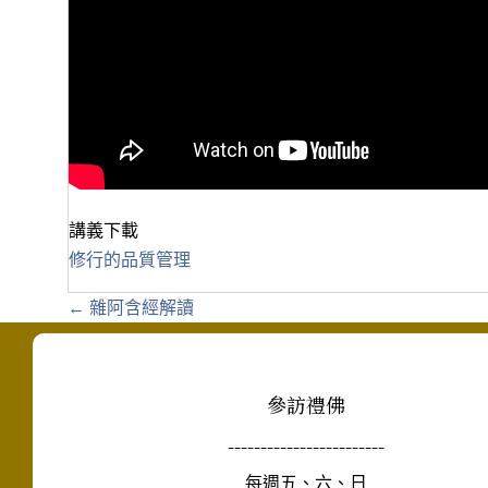
講義下載
修行的品質管理
Posts
← 雜阿含經解讀
navigation
參訪禮佛
------------------------
每週五、六、日