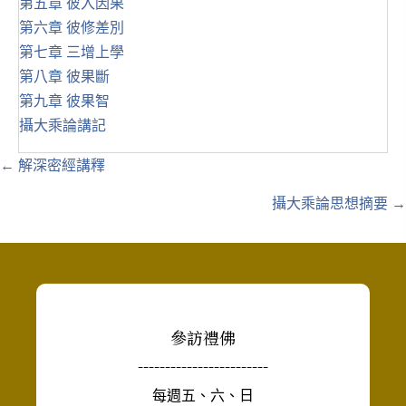
第五章 彼入因果
第六章 彼修差別
第七章 三增上學
第八章 彼果斷
第九章 彼果智
攝大乘論講記
Posts
← 解深密經講釋
navigation
攝大乘論思想摘要 →
參訪禮佛
------------------------
每週五、六、日