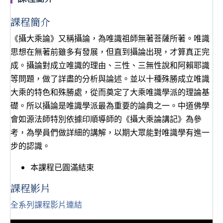
課程簡介
《攝大乘論》又稱攝論，為唯識祖師無著菩薩所著。唯識
思想在無著前雖多有發展，但直到攝論出現，才算真正完
成。攝論對成立唯識的理由、三性、三無性說和阿賴耶識
等問題，做了詳盡的分析與論述。並以十種殊勝成立唯識
大乘的特色和殊勝處，從而奠定了大乘唯識學派的理論基
礎。所以攝論是唯識學派最為重要的論典之一。中道佛學
會如源法師特別依據印順導師的《攝大乘論講記》為參
考，為學員們做詳細的講解，以期大眾能對唯識學有進一
步的認識。
本課程已圓滿結束
課程影片
全系列課程影片連結