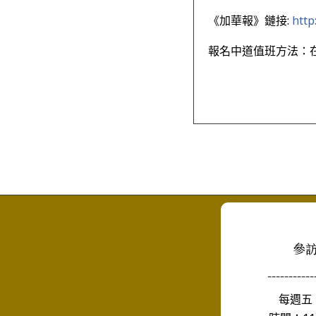
《加華報》鏈接:
http
報名中道值班方法：在
參
-----------
每週五