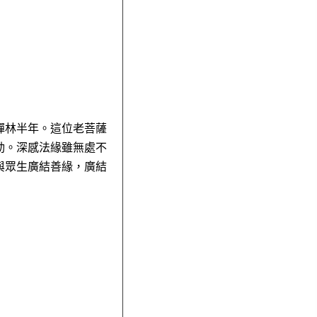
禪林半年。這位老菩薩
動。深感法緣雖無處不
與眾生廣結善緣，廣結