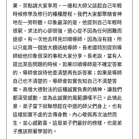
果、茶點請大家享用，一邊和大師父談起自己年輕
時候修學及修行的種種歷程。我們大家都聚精會神
地在一旁聆聽。印象最深的是，他提到自己年輕時
很窮，求法的心卻很強，道心從不因為任何困難而
退卻。有一次他去拜見印順導師，因為沒有錢，所
以只能買一個放大鏡送給導師。長老還特別提到導
師給他印象很深的事和大家分享。長老說，當有人
提出某些問題的時候，如果印順導師是不確定答案
的，導師會說待他查清楚再告訴答案；如果是導師
自己也不清楚的，導師會如實告知自己不清楚答
案。高僧大德對法的這種誠實負責的精神，讓我們
都深受感動，並為此誠實的風範讚嘆不已。此情此
景，弟子當下就聯想起在中道的師父們身上，也有
這樣如實不虛的言傳身教，內心敬佩再次油然而
生，並心感歡喜。這是弟子們最好的榜樣，也是弟
子應該照著學習的。