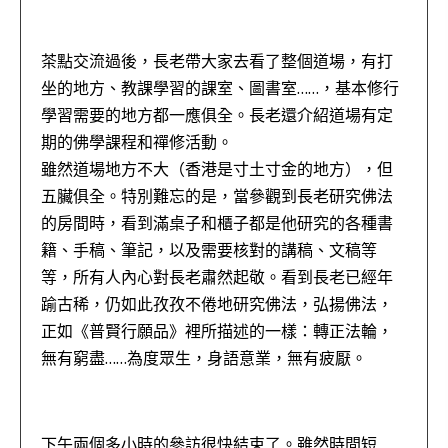
茶點交流過後，長老帶大家去看了整個道場，有打
坐的地方、教課學習的課室、圖書室……，基本修行
學習需要的地方都一應俱全。長老還介紹道場有定
期的佛學課程和禪修活動。
雖然道場地方不大（香港是寸土寸金的地方），但
五臟俱全。特別難忘的是，當參觀到長老研究佛法
的房間時，看到滿桌子和櫃子都是他研究的各種書
籍、手稿、筆記，以及需要核對的講稿、文稿等
等，所有人內心對長老肅然起敬。看到長老已經年
踰古稀，仍如此孜孜不倦地研究佛法，弘揚佛法，
正如《普賢行願品》裡所描述的一樣：轉正法輪，
無有窮盡……為度眾生，身語意業，無有疲厭。
下午兩個多小時的參訪很快結束了。雖然時間短