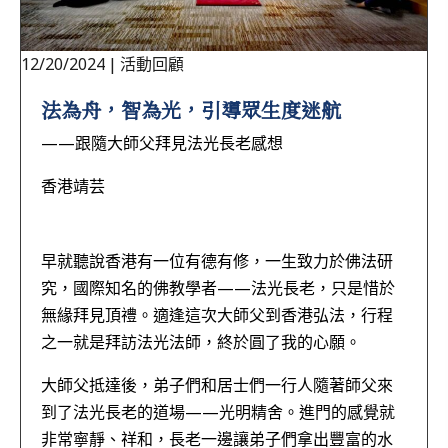
12/20/2024
|
活動回顧
法為舟，智為光，引導眾生度迷航
——跟隨大師父拜見法光長老感想
香港靖芸
早就聽說香港有一位有德有修，一生致力於佛法研
究，國際知名的佛教學者——法光長老，只是惜於
無緣拜見頂禮。適逢這次大師父到香港弘法，行程
之一就是拜訪法光法師，終於圓了我的心願。
大師父抵達後，弟子們和居士們一行人隨著師父來
到了法光長老的道場——光明精舍。進門的感覺就
非常寧靜、祥和，長老一邊讓弟子們拿出豐富的水