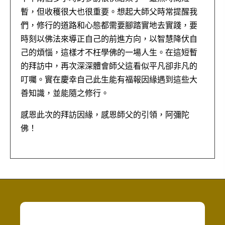
暫，但收穫很大也很重要。想起大師父時常提醒我
們，修行的道路和心態都需要腳踏實地去實踐，要
時刻以佛法來導正自己的前進方向，以智慧降伏自
己的煩惱，這樣才不枉學佛的一場人生。在這短暫
的拜訪中，再次深深體會師父這看似平凡卻非凡的
叮囑。實在慶幸自己此生能有福報因緣遇到這些大
善知識，並能隨之修行。
感恩此次的拜訪因緣，感恩師父的引領，阿彌陀
佛！