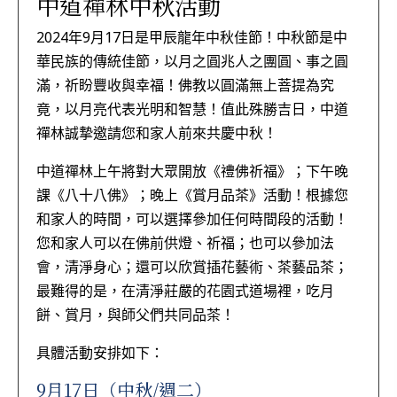
中道禪林中秋活動
2024年9月17日是甲辰龍年中秋佳節！中秋節是中
華民族的傳統佳節，以月之圓兆人之團圓、事之圓
滿，祈盼豐收與幸福！佛教以圓滿無上菩提為究
竟，以月亮代表光明和智慧！值此殊勝吉日，中道
禪林誠摯邀請您和家人前來共慶中秋！
中道禪林上午將對大眾開放《禮佛祈福》；下午晚
課《八十八佛》；晚上《賞月品茶》活動！根據您
和家人的時間，可以選擇參加任何時間段的活動！
您和家人可以在佛前供燈、祈福；也可以參加法
會，清淨身心；還可以欣賞插花藝術、茶藝品茶；
最難得的是，在清淨莊嚴的花園式道場裡，吃月
餅、賞月，與師父們共同品茶！
具體活動安排如下：
9月17日（中秋/週二）