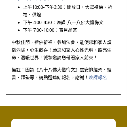
上午10:00-下午3:30：開放日，大眾禮佛、祈
福、供燈
下午 4:00-4:30：晚課-八十八佛大懺悔文
下午 7:00-10:00：賞月品茶
中秋佳節，禮佛祈福，參加法會，能使您和家人煩
惱消除，心生歡喜！願您和家人心性光明、照亮生
命、溫暖世界！誠摯邀請您帶著家人前來！
備註：因誦《八十八佛大懺悔文》需安排經架、經
書、拜墊等，請點選連結報名，謝謝！
晚課報名