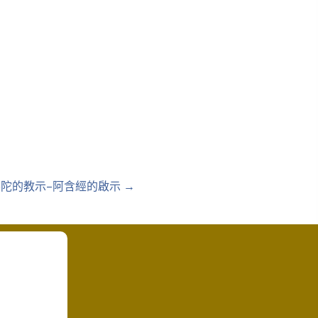
陀的教示–阿含經的啟示 →