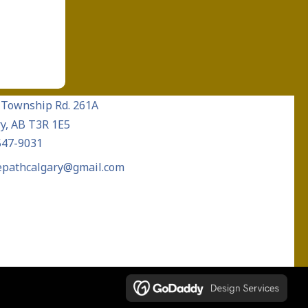
 Township Rd. 261A
y, AB T3R 1E5
547-9031
epathcalgary@gmail.com