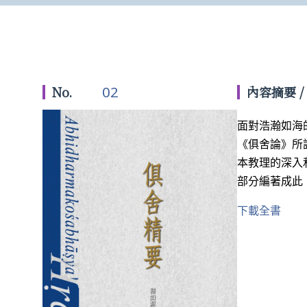
02
No.
內容摘要 /
面對浩瀚如海
《俱舍論》所
本教理的深入
部分編著成此
下載全書