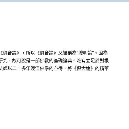
俱舍論》，所以《俱舍論》又被稱為”聰明論”。因為
研究，故可說是一部佛教的基礎論典。唯有立足於對根
法師以二十多年浸淫佛學的心得，將《俱舍論》的精華