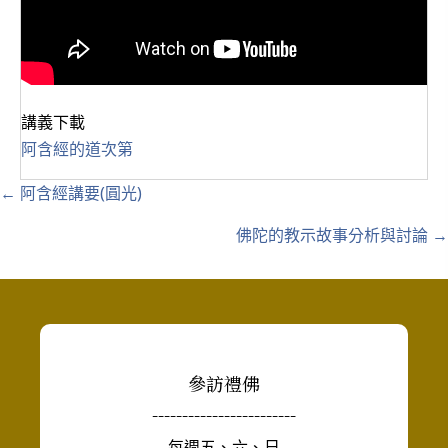
講義下載
阿含經的道次第
Posts
← 阿含經講要(圓光)
navigation
佛陀的教示故事分析與討論 →
參訪禮佛
------------------------
每週五、六、日