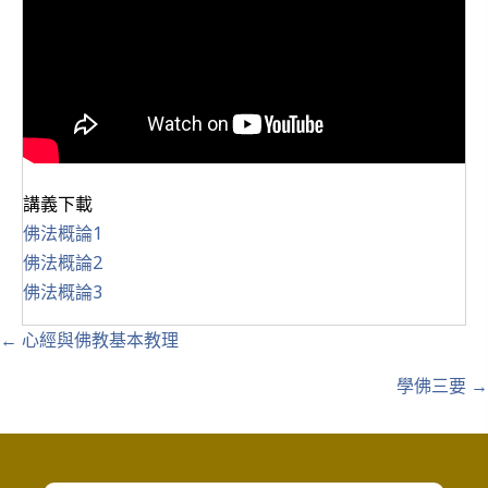
講義下載
佛法概論1
佛法概論2
佛法概論3
Posts
← 心經與佛教基本教理
navigation
學佛三要 →