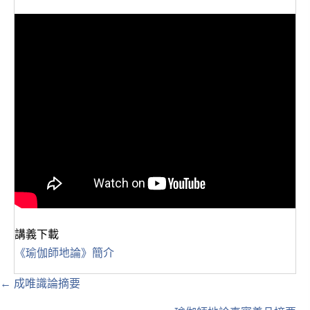
講義下載
《瑜伽師地論》簡介
Posts
← 成唯識論摘要
navigation