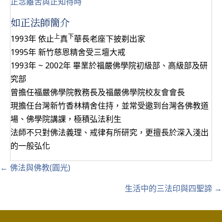
正念離苦與正知待時
如正法師簡介
上
下
1993年 依止
真
華長老座下披剃出家
1995年 新竹慈恩精舍受三壇大戒
1993年 ~ 2002年 畢業於福嚴佛學院初級部、高級部及研
究部
曾擔任福嚴佛學院教務長及福嚴佛學院校友會會長
現擔任台灣新竹香林精舍住持，並常受邀到台灣各佛教道
場、佛學院講課，極積弘法利生
法師不只對佛法義理、戒律有所研究，更擅長於深入淺出
的一般弘化
Posts
← 佛法與佛教(圓光)
navigation
生活中的三法印與四聖諦 →