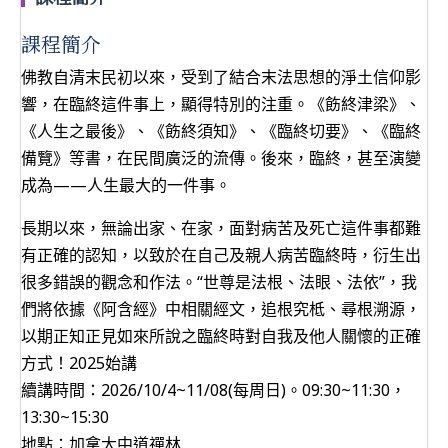
課程簡介
佛教自清末民初以來，受到了結合末法思想的淨土信仰影
響，在臨終這件事上，顯得特別的注重。《飭終津梁》、
《人生之最後》、《飭終須知》、《臨終切要》、《臨終
備覽》等書，在民間廣泛的流傳。後來，臨終，甚至演變
成為——人生最大的一件事。
長期以來，無論出家、在家，面對病苦及死亡這件事都難
有正確的認知，以致於在自己及親人病苦臨終時，衍生出
很多錯誤的觀念和作法。“世尊是法根、法眼、法依”，我
們將依據《阿含經》中相關經文，追根究柢、尋根溯源，
以期正知正見如來所說之臨終時對自我及他人關懷的正確
方式！2025始講
續講時間：2026/10/4~11/08(每周日)。09:30~11:30，
13:30~15:30
地點：加拿大中道禪林