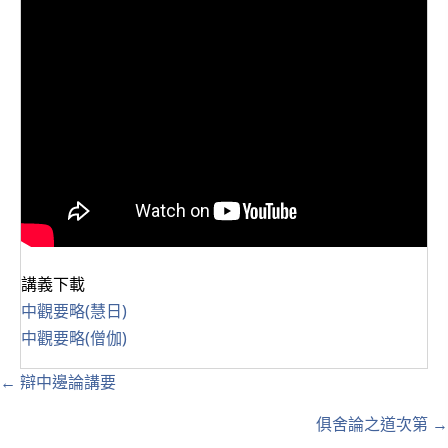
講義下載
中觀要略(慧日)
中觀要略(僧伽)
Posts
← 辯中邊論講要
navigation
俱舍論之道次第 →