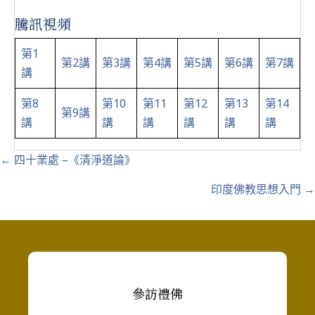
騰訊視頻
第1
第2講
第3講
第4講
第5講
第6講
第7講
講
第8
第10
第11
第12
第13
第14
第9講
講
講
講
講
講
講
Posts
← 四十業處 –《清淨道論》
navigation
印度佛教思想入門 →
參訪禮佛
------------------------