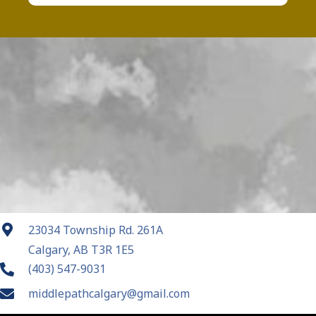
23034 Township Rd. 261A
Calgary, AB T3R 1E5
(403) 547-9031
middlepathcalgary@gmail.com