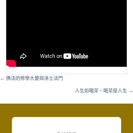
Posts
← 佛法的修學大要與淨土法門
navigation
人生如喝茶，喝茶是人生 →