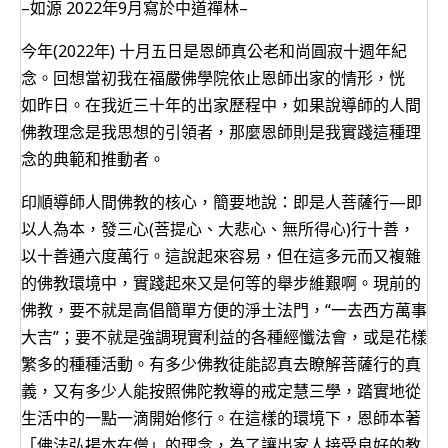
–如源 2022年9月寫於中道禪林–
今年(2022年) 十月五日是恩師真公老和尚圓寂十週年紀
念。回想當初我在福嚴佛學院依止恩師出家的情形，恍
如昨日。在我近三十年的出家歷程中，如果說導師的人間
佛教理念是我思想的引領者，那麼恩師則是我實踐這種理
念的典範和推動者。
印順導師人間佛教的核心，簡要地說：即是人菩薩行—即
以人為本，發三心(菩提心、大悲心、無所得心)行十善，
以十善通六度萬行。這說起來容易，但在這多元而又複雜
的佛教環境中，實踐起來又是何等的舉步維艱啊。現前的
佛教，要不就是高倡簡單方便的淨土法門，“一去西方萬事
大吉”；要不就是強調現實利益的各種經懺法會，或是花樣
繁多的種種活動。有多少佛教徒能認真去瞭解菩薩行的真
義，又有多少人能按照佛陀教導的戒定慧三學，踏實地從
生活中的一點一滴開始修行。在這樣的環境下，恩師本著
「佛法弘揚本在僧」的理念，為了讓出家人接受良好的教