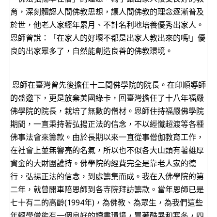
育，深刻體認人間佛教思想，讓人間佛教的理念逐漸普及
於世，他老人家經年累月、不計名利地培養優秀出家人。
恩師曾說：「在家人的好壞不都是出家人教出來的嗎!」優
良的出家眾多了，自然能創造良善的佛教環境。
恩師在臺灣曾先後擔任十二間佛學院的院長。在印順導師
的盛邀下，更是放棄美國綠卡，回臺灣擔任了十八年福嚴
佛學院的院長，栽培了無數的僧材。恩師住持福嚴佛學院
期間，一直秉持著弘揚正法的信念，不以經懺超渡等各種
佛事法會來籌款。由於長期以來一直從事僧伽教育工作，
在社會上並無響亮的名氣，所以也不似各大山頭有著雄厚
資金的大財團護持。佛學院的經費完全是靠老人家的德
行，弘揚正法的信念，到處籌集而成。我在入佛學院的第
二年，就曾開車陪恩師到各寺院拜訪籌款。當年恩師已是
七十有二的高齡(1994年)，為佛教、為眾生，為我們這些
年輕學僧能有一個良好的讀書環境，冒著酷暑和寒冬，四