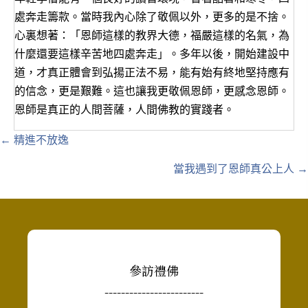
處奔走籌款。當時我內心除了敬佩以外，更多的是不捨。
心裏想著：「恩師這樣的教界大德，福嚴這樣的名氣，為
什麼還要這樣辛苦地四處奔走」。多年以後，開始建設中
道，才真正體會到弘揚正法不易，能有始有終地堅持應有
的信念，更是艱難。這也讓我更敬佩恩師，更感念恩師。
恩師是真正的人間菩薩，人間佛教的實踐者。
Posts
← 精進不放逸
navigation
當我遇到了恩師真公上人 →
參訪禮佛
------------------------